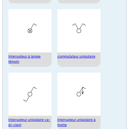
Interrupteur à lampe
commutateur unipolaire
témoin
Interrupteur unipolaire va-
Interrupteur unipolaire à
et-vient
tirette