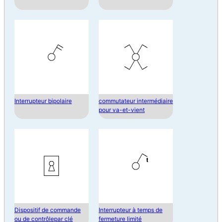
Interrupteur bipolaire
commutateur intermédiaire
pour va-et-vient
Dispositif de commande
Interrupteur à temps de
ou de contrôlepar clé
fermeture limité