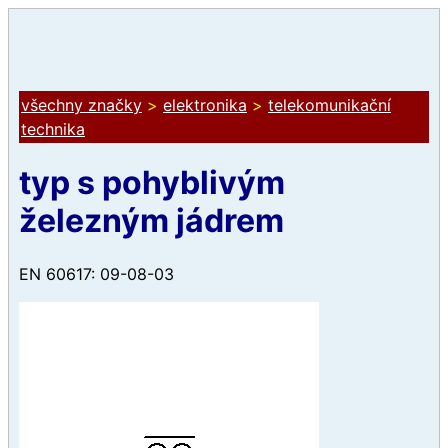
všechny značky
>
elektronika
>
telekomunikační
technika
typ s pohyblivým
železným jádrem
EN 60617: 09-08-03