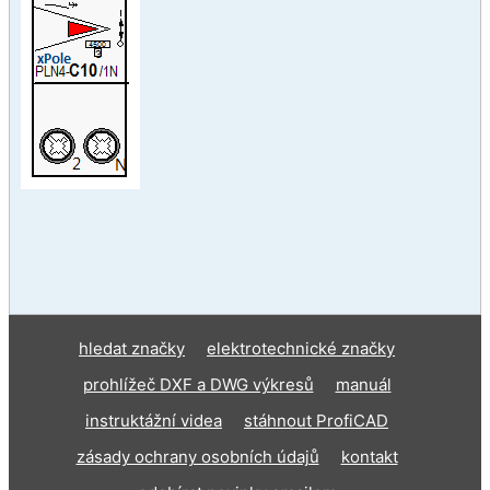
hledat značky
elektrotechnické značky
prohlížeč DXF a DWG výkresů
manuál
instruktážní videa
stáhnout ProfiCAD
zásady ochrany osobních údajů
kontakt