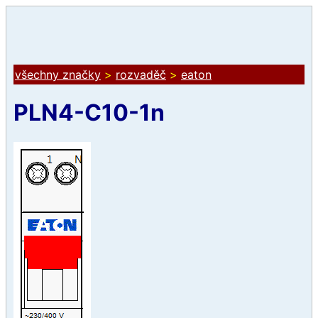
všechny značky
>
rozvaděč
>
eaton
PLN4-C10-1n