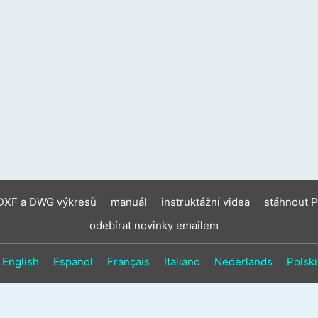
zaříz
moho
použí
doty
gesta
a
gesta
přejet
prste
 DXF a DWG výkresů
manuál
instruktážní videa
stáhnout 
odebírat novinky emailem
English
Espanol
Français
Italiano
Nederlands
Polski