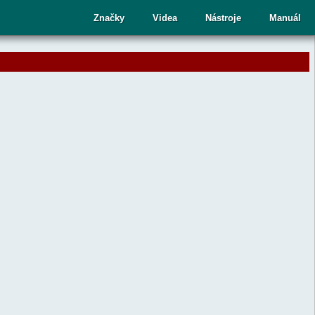
cí
Značky
Videa
Nástroje
Manuál
ru
te
upný
dek.
nutím
sy
ete
aný
dek
ní.
telé
kových