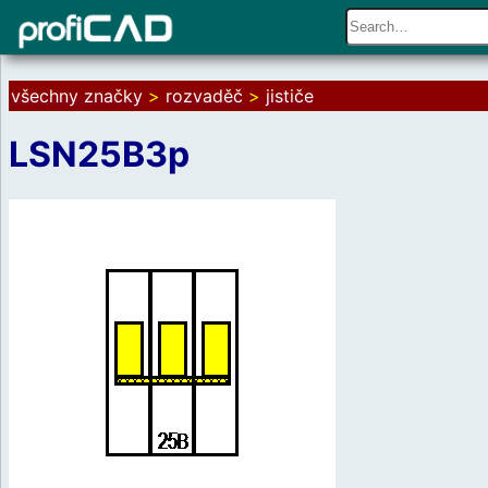
všechny značky
>
rozvaděč
>
jističe
LSN25B3p