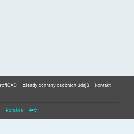
ení
u
vat
ková
í
m.
ProfiCAD
zásady ochrany osobních údajů
kontakt
Română
中文