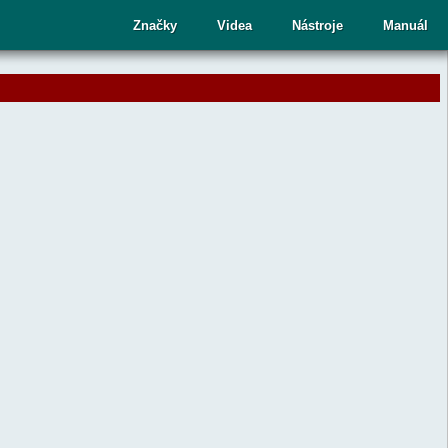
cí
Značky
Videa
Nástroje
Manuál
ru
te
upný
dek.
nutím
sy
ete
aný
dek
ní.
telé
kových