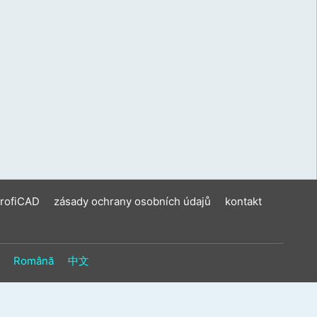
ení
u
vat
ková
í
m.
ProfiCAD
zásady ochrany osobních údajů
kontakt
Română
中文