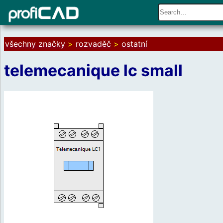
všechny značky
>
rozvaděč
>
ostatní
telemecanique lc small