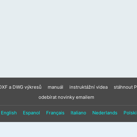
zaříz
moho
použí
doty
gesta
a
gesta
přejet
prste
 DXF a DWG výkresů
manuál
instruktážní videa
stáhnout 
odebírat novinky emailem
English
Espanol
Français
Italiano
Nederlands
Polski