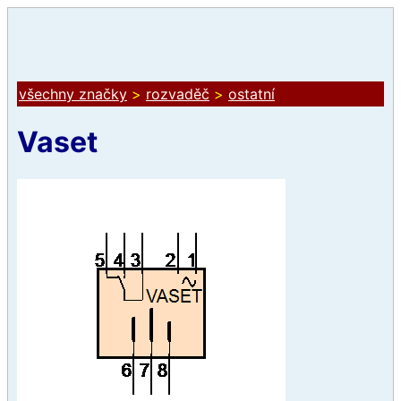
všechny značky
>
rozvaděč
>
ostatní
Vaset