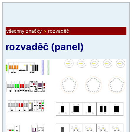
všechny značky
>
rozvaděč
rozvaděč (panel)