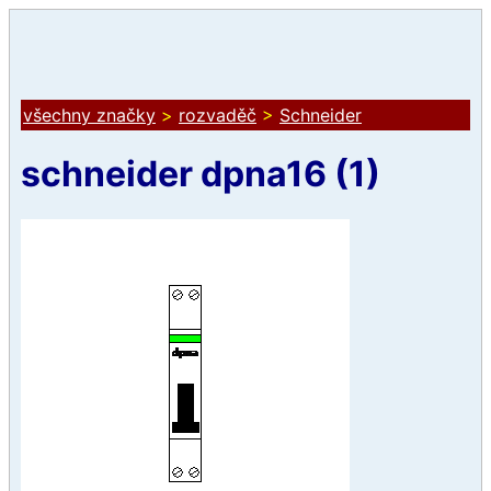
všechny značky
>
rozvaděč
>
Schneider
schneider dpna16 (1)