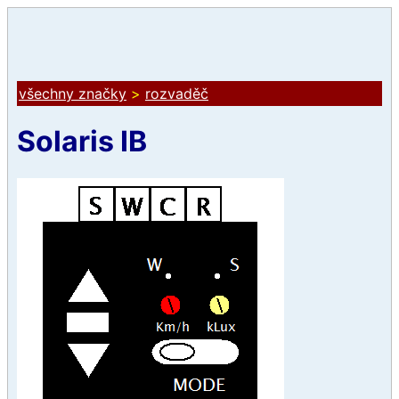
všechny značky
>
rozvaděč
Solaris IB