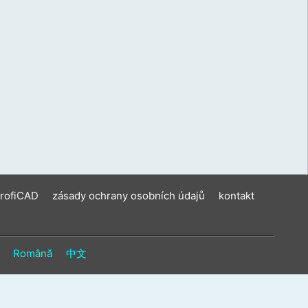
ení
u
vat
ková
í
m.
ProfiCAD
zásady ochrany osobních údajů
kontakt
Română
中文