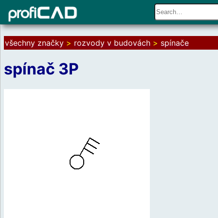
všechny značky
>
rozvody v budovách
>
spínače
spínač 3P