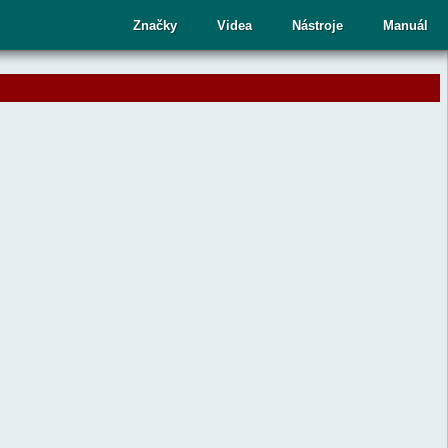
cí
Značky
Videa
Nástroje
Manuál
ru
te
upný
dek.
nutím
sy
ete
aný
dek
ní.
telé
kových