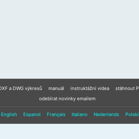
zaříz
moho
použí
doty
gesta
a
gesta
přejet
prste
 DXF a DWG výkresů
manuál
instruktážní videa
stáhnout 
odebírat novinky emailem
English
Espanol
Français
Italiano
Nederlands
Polski