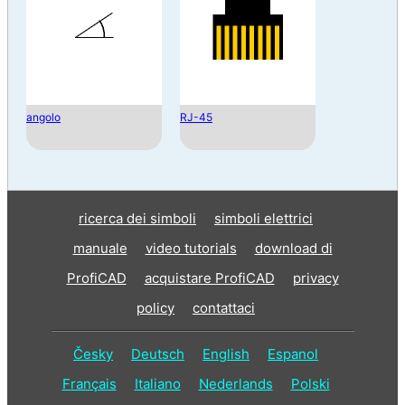
angolo
RJ-45
ricerca dei simboli
simboli elettrici
manuale
video tutorials
download di
ProfiCAD
acquistare ProfiCAD
privacy
policy
contattaci
Česky
Deutsch
English
Espanol
Français
Italiano
Nederlands
Polski