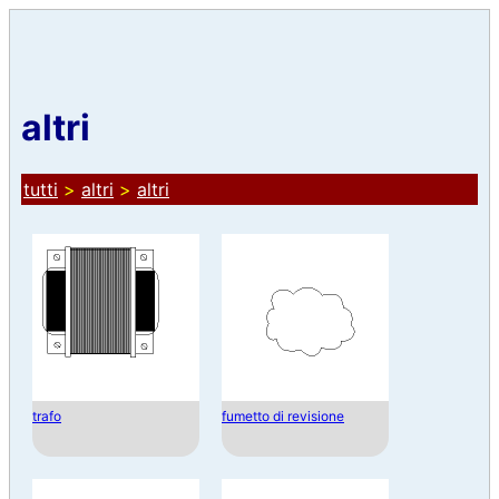
altri
tutti
>
altri
>
altri
trafo
fumetto di revisione