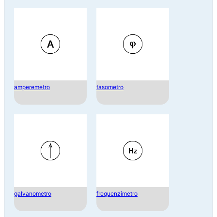
amperemetro
fasometro
galvanometro
frequenzimetro