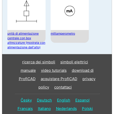
unità di alimentazione
milliamperometro
centrale con box
attrezzature (mostrata con
alimentazione dall'alto)
ricerca dei simboli
simboli elettrici
manuale
video tutorials
download di
ProfiCAD
acquistare ProfiCAD
privacy
policy
contattaci
Česky
Deutsch
English
Espanol
Français
Italiano
Nederlands
Polski