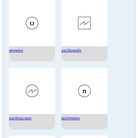
ohmetro
oscillografo
oscilloscopio
tachimetro