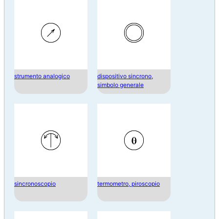
strumento analogico
dispositivo sincrono,
simbolo generale
sincronoscopio
termometro, piroscopio