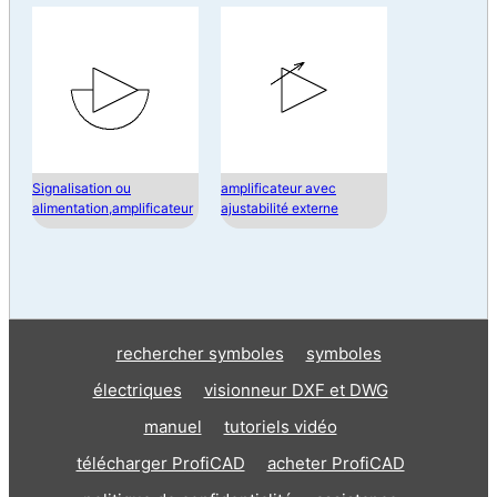
Signalisation ou
amplificateur avec
alimentation,amplificateur
ajustabilité externe
rechercher symboles
symboles
électriques
visionneur DXF et DWG
manuel
tutoriels vidéo
télécharger ProfiCAD
acheter ProfiCAD