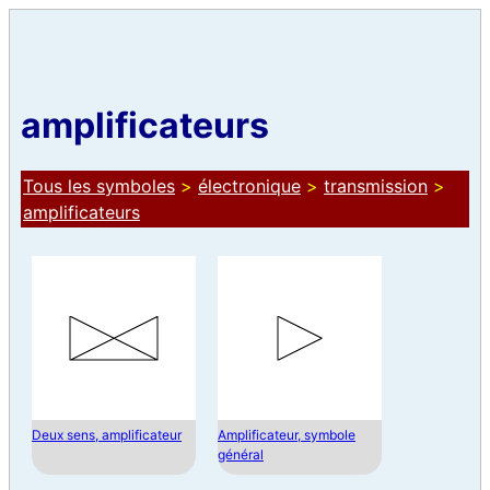
amplificateurs
Tous les symboles
>
électronique
>
transmission
>
amplificateurs
Deux sens, amplificateur
Amplificateur, symbole
général