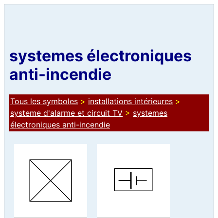
systemes électroniques
anti-incendie
Tous les symboles
>
installations intérieures
>
systeme d'alarme et circuit TV
>
systemes
électroniques anti-incendie