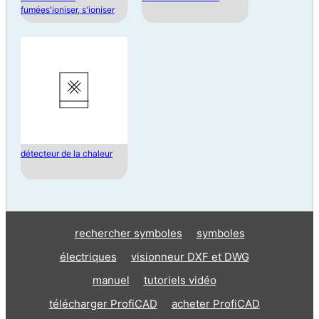
fumées'ioniser, s'ioniser
détecteur de la chaleur
rechercher symboles
symboles
électriques
visionneur DXF et DWG
manuel
tutoriels vidéo
télécharger ProfiCAD
acheter ProfiCAD