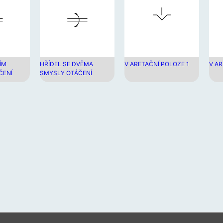
zaříz
moho
použí
doty
gesta
a
ÍM
HŘÍDEL SE DVĚMA
V ARETAČNÍ POLOZE 1
V AR
gesta
ČENÍ
SMYSLY OTÁČENÍ
přejet
prste