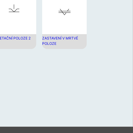
ení
u
vat
ková
ETAČNÍ POLOZE 2
ZASTAVENÍ V MRTVÉ
POLOZE
í
m.