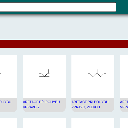
Pomo
šipek
naho
a
dolů
vyber
í
dost
výsle
Stisk
kláve
enter
přejd
na
vybr
výsle
POHYBU
ARETACE PŘI POHYBU
ARETACE PŘI POHYBU
ARE
VPRAVO 2
VPRAVO, VLEVO 1
VPRA
hledá
Uživa
doty