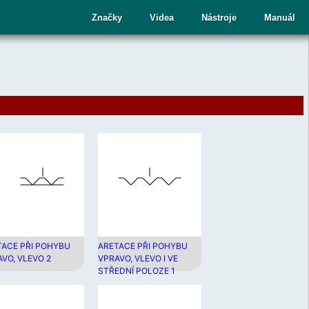
cí
Značky
Videa
Nástroje
Manuál
ru
te
upný
dek.
nutím
sy
ete
aný
dek
TACE PŘI POHYBU
ARETACE PŘI POHYBU
VO, VLEVO 2
VPRAVO, VLEVO I VE
ní.
STŘEDNÍ POLOZE 1
telé
kových