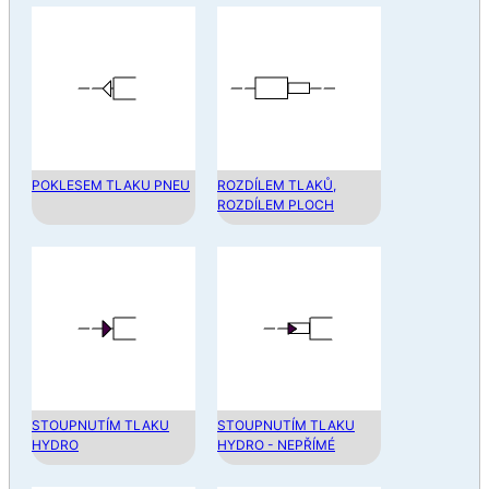
POKLESEM TLAKU PNEU
ROZDÍLEM TLAKŮ,
ROZDÍLEM PLOCH
STOUPNUTÍM TLAKU
STOUPNUTÍM TLAKU
HYDRO
HYDRO - NEPŘÍMÉ