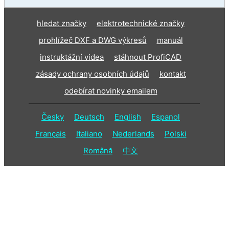
hledat značky
elektrotechnické značky
prohlížeč DXF a DWG výkresů
manuál
instruktážní videa
stáhnout ProfiCAD
zásady ochrany osobních údajů
kontakt
odebírat novinky emailem
Česky
Deutsch
English
Espanol
Français
Italiano
Nederlands
Polski
Română
中文