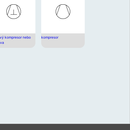
ení
u
vat
ková
ový kompresor nebo
kompresor
va
í
m.