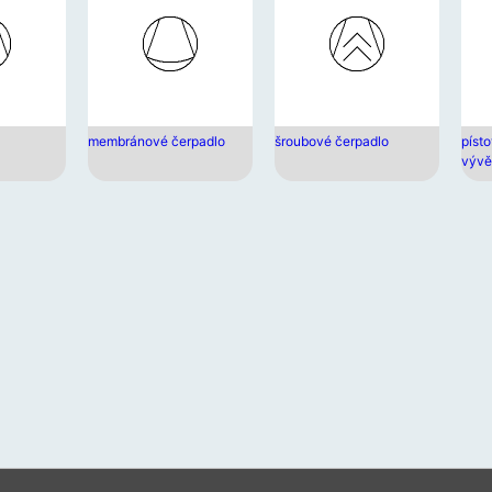
zaříz
moho
použí
doty
gesta
a
membránové čerpadlo
šroubové čerpadlo
píst
gesta
vývě
přejet
prste