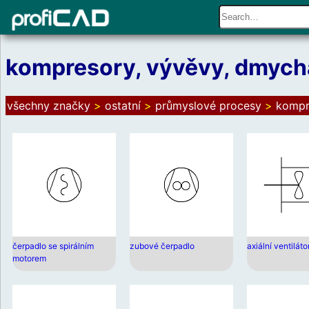
kompresory, vývěvy, dmycha
všechny značky
>
ostatní
>
průmyslové procesy
>
kompr
čerpadlo se spirálním
zubové čerpadlo
axiální ventiláto
motorem