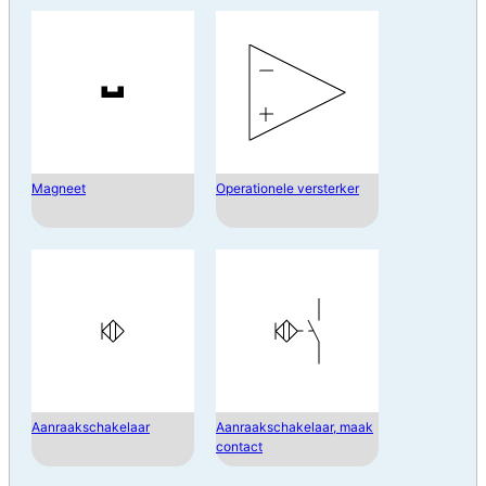
Magneet
Operationele versterker
Aanraakschakelaar
Aanraakschakelaar, maak
contact