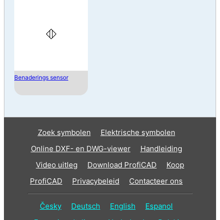
Benaderings sensor
Zoek symbolen
Elektrische symbolen
Online DXF- en DWG-viewer
Handleiding
Video uitleg
Download ProfiCAD
Koop
ProfiCAD
Privacybeleid
Contacteer ons
Česky
Deutsch
English
Espanol