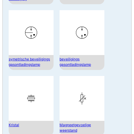
symetrische beveiligings
beveiligings
gasontladingslamp
gasontladingslamp
Kristal
Magneetgevoelige
weerstand