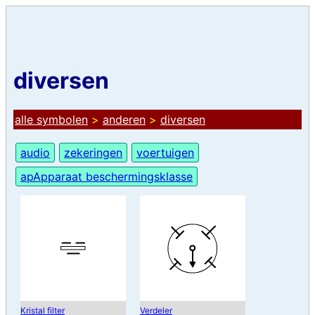
diversen
alle symbolen
>
anderen
>
diversen
audio
zekeringen
voertuigen
apApparaat beschermingsklasse
Kristal filter
Verdeler