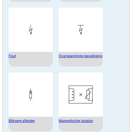
Fout
Overspannings beveiliging
Bliksem afleider
Magnetische isolator