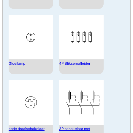
Gloeilamp
4P Bliksemafleider
code draaischakelaar
3P schakelaar met