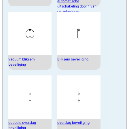
automatische
uitschakeling door 1 van
de zekeringen
vacuum bliksem
Bliksem beveiliging
beveiliging
dubbele overslag
overslag beveiliging
beveiliging