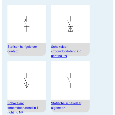
Statisch halfgeleider
Schakelaar
contact
stroomdoorlatend in 1
richting PN
Schakelaar
Statische schakelaar
stroomdoorlatend in 1
algemeen
richting NP