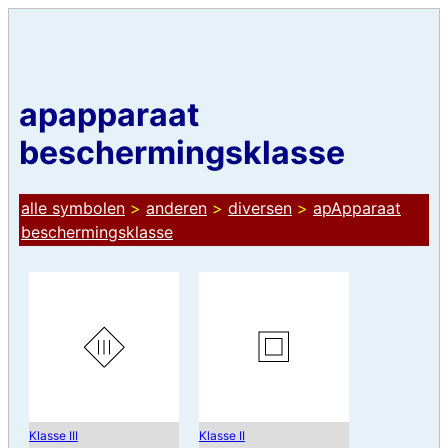
apapparaat
beschermingsklasse
alle symbolen
>
anderen
>
diversen
>
apApparaat
beschermingsklasse
Klasse III
Klasse II