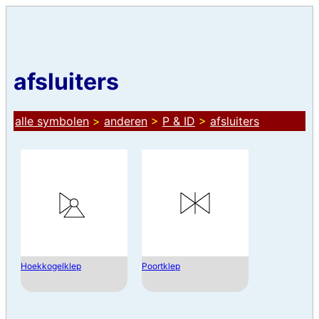
afsluiters
alle symbolen
>
anderen
>
P & ID
>
afsluiters
Hoekkogelklep
Poortklep