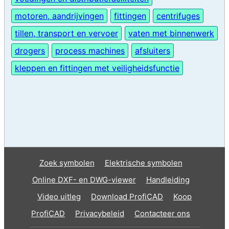
motoren, aandrijvingen
fittingen
centrifuges
tillen, transport en vervoer
vaten met binnenwerk
drogers
process machines
afsluiters
kleppen en fittingen met veiligheidsfunctie
Zoek symbolen
Elektrische symbolen
Online DXF- en DWG-viewer
Handleiding
Video uitleg
Download ProfiCAD
Koop
ProfiCAD
Privacybeleid
Contacteer ons