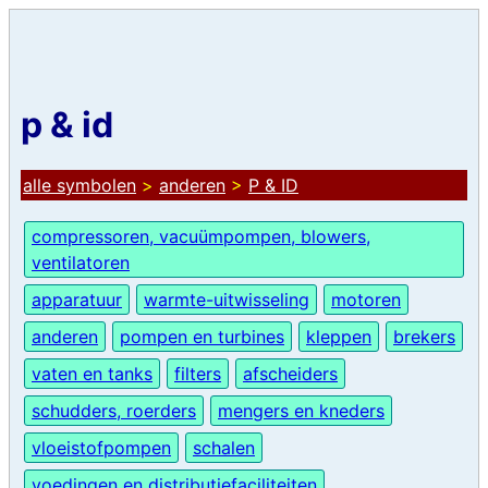
p & id
alle symbolen
>
anderen
>
P & ID
compressoren, vacuümpompen, blowers,
ventilatoren
apparatuur
warmte-uitwisseling
motoren
anderen
pompen en turbines
kleppen
brekers
vaten en tanks
filters
afscheiders
schudders, roerders
mengers en kneders
vloeistofpompen
schalen
voedingen en distributiefaciliteiten