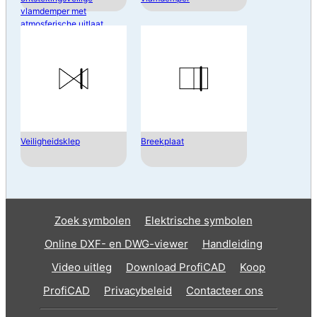
vlamdemper met
atmosferische uitlaat
Veiligheidsklep
Breekplaat
Zoek symbolen
Elektrische symbolen
Online DXF- en DWG-viewer
Handleiding
Video uitleg
Download ProfiCAD
Koop
ProfiCAD
Privacybeleid
Contacteer ons