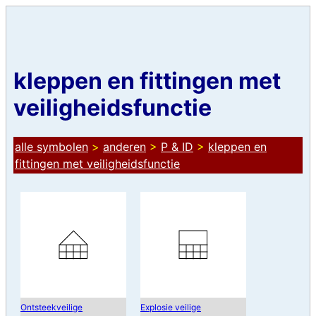
kleppen en fittingen met
veiligheidsfunctie
alle symbolen
>
anderen
>
P & ID
>
kleppen en
fittingen met veiligheidsfunctie
Ontsteekveilige
Explosie veilige