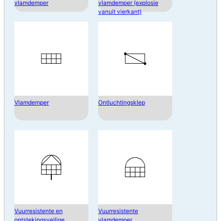
vlamdemper
vlamdemper (explosie
vanuit vierkant)
Vlamdemper
Ontluchtingsklep
Vuurresistente en
Vuurresistente
ontstekingsveilige
vlamdemper