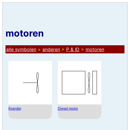
motoren
alle symbolen
>
anderen
>
P & ID
>
motoren
Roerder
Diesel motor