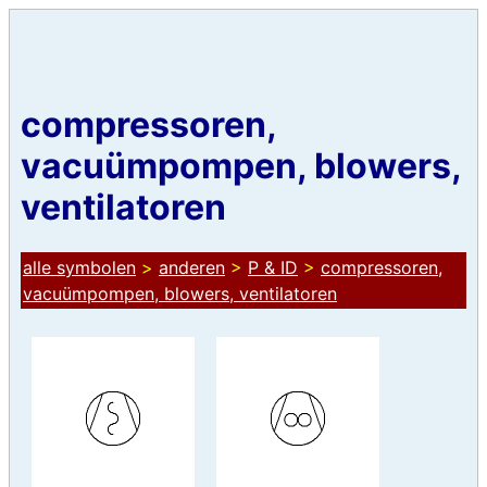
compressoren,
vacuümpompen, blowers,
ventilatoren
alle symbolen
>
anderen
>
P & ID
>
compressoren,
vacuümpompen, blowers, ventilatoren