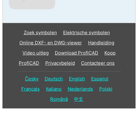
Zoek symbolen
Elektrische symbolen
Online DXF- en DWG-viewer
Handleiding
Video uitleg
Download ProfiCAD
Koop
ProfiCAD
Privacybeleid
Contacteer ons
Česky
Deutsch
English
Espanol
Français
Italiano
Nederlands
Polski
Română
中文