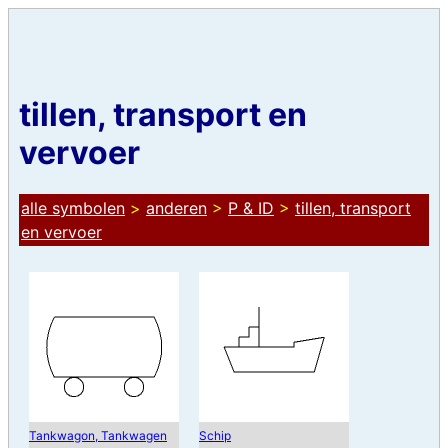
tillen, transport en
vervoer
alle symbolen
>
anderen
>
P & ID
>
tillen, transport
en vervoer
Tankwagon, Tankwagen
Schip