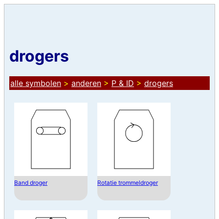
drogers
alle symbolen
>
anderen
>
P & ID
>
drogers
Band droger
Rotatie trommeldroger