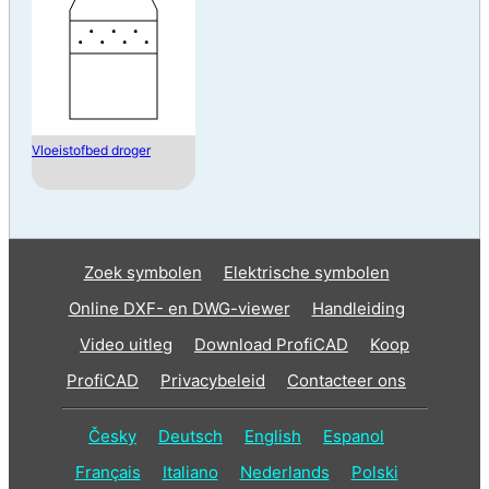
Vloeistofbed droger
Zoek symbolen
Elektrische symbolen
Online DXF- en DWG-viewer
Handleiding
Video uitleg
Download ProfiCAD
Koop
ProfiCAD
Privacybeleid
Contacteer ons
Česky
Deutsch
English
Espanol
Français
Italiano
Nederlands
Polski