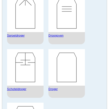
Sproeidroger
Droogoven
Schoteldroger
Droger