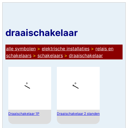
draaischakelaar
alle symbolen
>
elektrische installaties
>
relais en
schakelaars
>
schakelaars
>
draaischakelaar
Draaischakelaar 1P
Draaischakelaar 2 standen