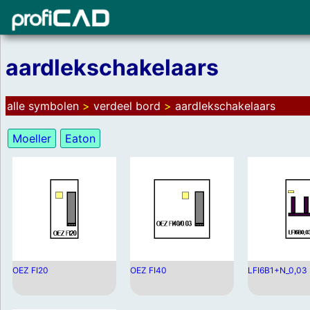
aardlekschakelaars
alle symbolen
>
verdeel bord
>
aardlekschakelaars
Moeller
Eaton
OEZ FI20
OEZ FI40
LFI6B1+N_0,03