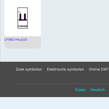
LFI16C1+N_0,03
Zoek symbolen
Elektrische symbolen
Online DXF
Česky
Deutsch