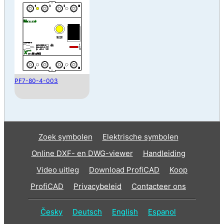
PF7-80-4-003
Zoek symbolen
Elektrische symbolen
Online DXF- en DWG-viewer
Handleiding
Video uitleg
Download ProfiCAD
Koop
ProfiCAD
Privacybeleid
Contacteer ons
Česky
Deutsch
English
Espanol