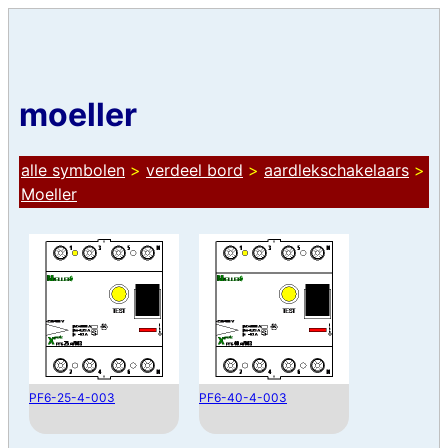
moeller
alle symbolen
>
verdeel bord
>
aardlekschakelaars
>
Moeller
PF6-25-4-003
PF6-40-4-003