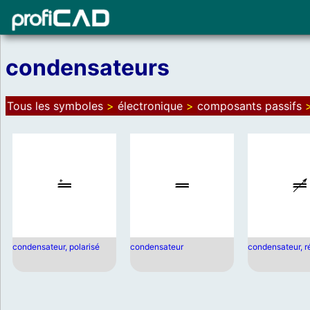
condensateurs
Tous les symboles
>
électronique
>
composants passifs
condensateur, polarisé
condensateur
condensateur, r