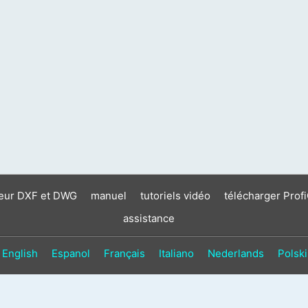
neur DXF et DWG
manuel
tutoriels vidéo
télécharger Prof
assistance
English
Espanol
Français
Italiano
Nederlands
Polski