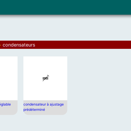
>
condensateurs
églable
condensateur à ajustage
prédéterminé