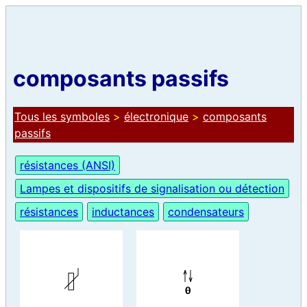
composants passifs
Tous les symboles
>
électronique
>
composants
passifs
résistances (ANSI)
Lampes et dispositifs de signalisation ou détection
résistances
inductances
condensateurs