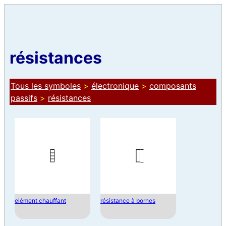
résistances
Tous les symboles
>
électronique
>
composants
passifs
>
résistances
elément chauffant
résistance à bornes