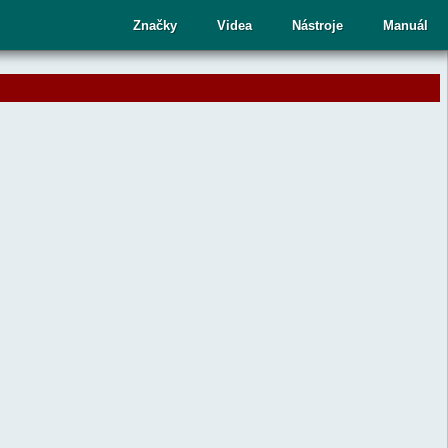
cí
Značky
Videa
Nástroje
Manuál
ru
te
upný
dek.
nutím
sy
ete
aný
dek
ní.
telé
kových