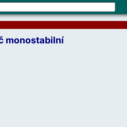
Pomo
šipek
naho
a
dolů
č monostabilní
vyber
dost
výsle
Stisk
kláve
enter
přejd
na
vybr
výsle
hledá
Uživa
doty