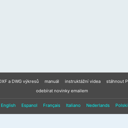
zaříz
moho
použí
doty
gesta
a
gesta
přejet
prste
 DXF a DWG výkresů
manuál
instruktážní videa
stáhnout 
odebírat novinky emailem
English
Espanol
Français
Italiano
Nederlands
Polski