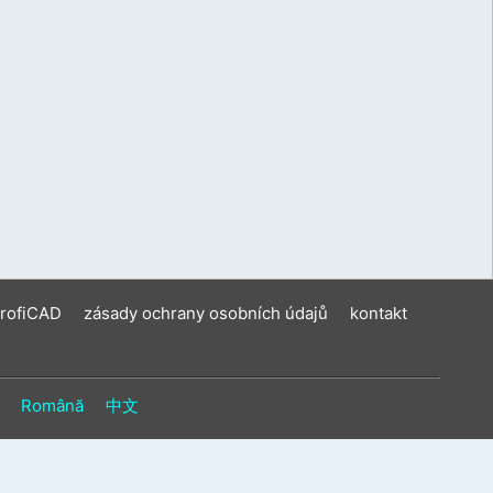
ení
u
vat
ková
í
m.
ProfiCAD
zásady ochrany osobních údajů
kontakt
Română
中文