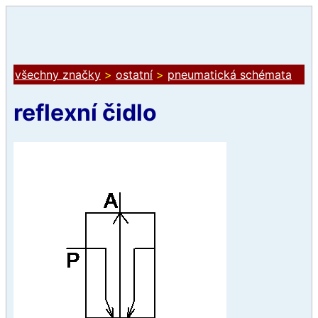
všechny značky
>
ostatní
>
pneumatická schémata
reflexní čidlo